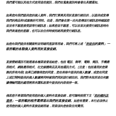
我們還可能以其他方式使用這些資訊，我們在蒐集資訊時會發出具體通知。
如果您向我們提供您的個人資料，我們打算將其用於直接行銷目的，以提供或宣傳
我們的商品和/或服務的可用性。但是，我們會在第一次向您傳送行銷訊息時確認您
並沒有不願意接受該等行銷訊息；如果您並不願意，可以在首次接受行銷訊息時向
我們表達您的意願，也可以在任何時候拒絕再接受行銷訊息。
「
的資料」一
如您向我們提供有關資料並明確同意該等用途，我們可將上述
您提供
節所載的各類個人資料用於直接促銷。
直接營銷通訊可能透過各種渠道發送給您，包括 電話、郵寄、電郵、簡訊、手機應
用程式、網路應用程式、社交媒體商店及其他通訊方式。 [注意：包括適用於您業
務的所有內容] 如果已經徵得您的同意，您在表格中提供的個人數據，或您在同意
上述訂閱時提供的個人數據將同時被我們用於該行銷目的。我們對本段所述任何數
據傳輸問題的處理將與本隱私政策中提供的內容保持一致。
倘若您不希望我們使用您的個人資料作直接促銷，您可隨時按照下文「
您的權利及
」一節所載的程序選擇退出我們的直接促銷
選擇
。如您有需要，本行必須停止
使用您的個人資料作直接促銷用途，而毋須向您收取任何費用。