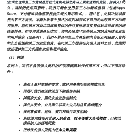
 此
[如果您使用第三方营銷應用程式蒐集有關您商店上買家活動的資訊，請插入]
外，當我們使用
商店
時
，
我們可能會
使用
第三方功能或服務（包括Apps 
Store、支付閘道或物流服務提供者的應用程式）。請注意，此類功能或服
務由第三方提供。本隱私政策中描述的規則和程式不適用於此類第三方功能
和服務。您向第三方商店或服務提供的任何資訊將直接提供給這些服務的網
路運營商。即使您通過商店訪問，您也必須遵守這些第三方的適用隱私政策
和用戶協定（如果有）。我們不對任何第三方商店的內容以及有關個人資料
和安全措施的第三方政策負責。在向第三方提供任何個人資料之前，您應閱
讀並理解第三方的隱私政策和用戶協定。
（3） 轉讓
原則上，我們不會將個人資料的控制權轉讓給任何第三方，但以下情況除
外：
應個人資料主體的要求，或經您事先明確授權或同意;
與履行我們在法律法規下的義務有關;
與國家安全、國防安全直接相關的;
與公共安全、公共衛生和重大公共利益直接相關的;
與刑事偵查、起訴、審判和執行直接相關;
為維護您
或任何其他人的生命、財產等重大合法權益
，但難以
獲得該人的授權同意;
所涉及的個人資料由您
向公眾揭露
;