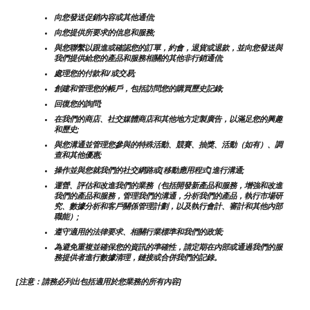
向您發送促銷內容或其他通信;
向您提供所要求的信息和服務;
與您聯繫以跟進或確認您的訂單，約會，退貨或退款，並向您發送與
我們提供給您的產品和服務相關的其他非行銷通信;
處理您的付款和/或交易;
創建和管理您的帳戶，包括訪問您的購買歷史記錄;
回復您的詢問;
在我們的商店、社交媒體商店和其他地方定製廣告，以滿足您的興趣
和歷史;
與您溝通並管理您參與的特殊活動、競賽、抽獎、活動（如有）、調
查和其他優惠;
操作並與您就我們的社交網路或[移動應用程式]進行溝通;
運營、評估和改進我們的業務（包括開發新產品和服務，增強和改進
我們的產品和服務，管理我們的溝通，分析我們的產品，執行市場研
究、數據分析和客戶關係管理計劃，以及執行會計、審計和其他內部
職能）;
遵守適用的法律要求、相關行業標準和我們的政策;
為避免重複並確保您的資訊的準確性，請定期在內部或通過我們的服
務提供者進行數據清理，鏈接或合併我們的記錄。
[注意：請務必列出包括適用於您業務的所有內容]