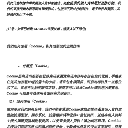
您提供的個人資料用於直接行銷
我們只會根據中華民國個人資料保護法，將
。我
們的直接行銷內容可能有幾種形式，包括但不限於行銷郵件、電子郵件和簡訊，其
詳情列於以下小節。
[注意：如果已啟動 COOKIE/追蹤技術，請插入以下部分]
我們如何使用「Cookie」和其他類似的追蹤技術
什麼是「Cookie」
Cookie是商店伺服器在登錄商店或瀏覽商店內容時存儲在您的電腦，手機或
任何其他智慧終端設備中的小檔，通常包含標識符，商店名稱以及一些數位
和字元。當您再次訪問該商店時，該商店可以通過Cookie識別您的瀏覽器。
Cookie 可能會存儲使用者偏好和其他資訊。
（2） 如何使用「Cookie」
當您使用我們的商店時，我們可能會通過Cookie或類似技術蒐集個人資料主
體的設備型號、操作系統、設備標識碼和登錄IP位址資訊，並緩存個人資料
主體的瀏覽資訊和點擊資訊，以便查看個人資料主體的網路環境。Cookies
允許我們在訪問商店時識別您的身份，不斷優化商店的使用者友好性，並根