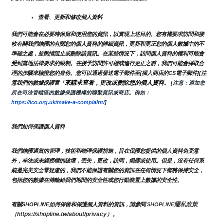
查看、更新和修改個人資料
我們可能會在必要時保留和使用您的資訊，以實現上述目的。您有權要求訪問和接
收有關我們維護的有關您的個人資料的詳細資訊，更新和更正您的個人數據中的不
準確之處，並酌情阻止或刪除該資訊。在某些情況下，訪問個人資料的權利可能會
受到當地法律要求的限制。在授予訪問許可權或進行更正之前，我們可能會採取合
理的步驟來驗證您的身份。您可以通過發送電子郵件至{插入商店的CS電子郵件][注
來請求查看，更改或刪除您的個人資料
意我們的數據保護官「
。
 [注意：添加您
所在司法管轄區的數據保護機構的聯繫資訊或商店。例如：
https://ico.org.uk/make-a-complaint/
]
我們如何保護個人資料
我們維護適當的管理，技術和物理保護措施，旨在保護您提供的個人資料免受意
外，非法或未經授權的破壞，丟失，更改，訪問，揭露或使用。但是，沒有任何系
統是完美安全零疑慮的，我們不能保證有關您的資訊在任何情況下都將保持安全，
包括您的數據在傳輸給我們期間的安全性或您行動裝置上數據的安全性。
隱私政策 
有關SHOPLINE如何保留和保護個人資料的資訊，請參閱 
SHOPLINE
（https://shopline.tw/about/privacy）。 