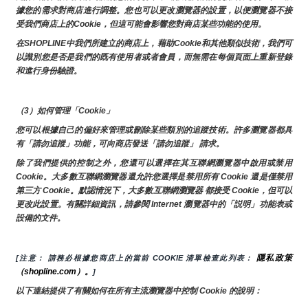
據您的需求對商店進行調整。您也可以更改瀏覽器的設置，以便瀏覽器不接
受我們商店上的Cookie，但這可能會影響您對商店某些功能的使用。
在SHOPLINE中我們所建立的商店上，藉助Cookie和其他類似技術，我們可
以識別您是否是我們的既有使用者或者會員，而無需在每個頁面上重新登錄
和進行身份驗證。
（3）如何管理「Cookie」
您可以根據自己的偏好來管理或刪除某些類別的追蹤技術。許多瀏覽器都具
有「請勿追蹤」功能，可向商店發送「請勿追蹤」 請求。
除了我們提供的控制之外，您還可以選擇在其互聯網瀏覽器中啟用或禁用
Cookie。大多數互聯網瀏覽器還允許您選擇是禁用所有 Cookie 還是僅禁用
第三方 Cookie。默認情況下，大多數互聯網瀏覽器 都接受 Cookie，但可以
更改此設置。有關詳細資訊，請參閱 Internet 瀏覽器中的「説明」功能表或
設備的文件。
隱私政策
[注意： 請務必根據您商店上的當前 COOKIE 清單檢查此列表： 
（shopline.com）。
]
以下連結提供了有關如何在所有主流瀏覽器中控制 Cookie 的說明：