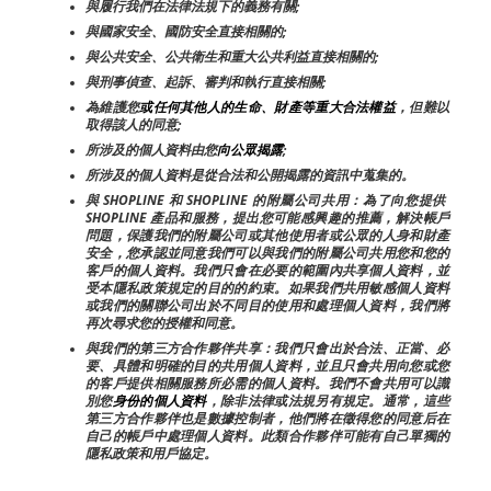
與履行我們在法律法規下的義務有關;
與國家安全、國防安全直接相關的;
與公共安全、公共衛生和重大公共利益直接相關的;
與刑事偵查、起訴、審判和執行直接相關;
為維護您
或任何其他人的生命、財產等重大合法權益
，但難以
取得該人的同意;
所涉及的個人資料由您
向公眾揭露
;
所涉及的個人資料是從合法和公開揭露的資訊中蒐集的。
與 SHOPLINE 和 SHOPLINE 的附屬公司共用：為了向您提供 
SHOPLINE 產品和服務，提出您可能感興趣的推薦，解決帳戶
問題，保護我們的附屬公司或其他使用者或公眾的人身和財產
安全，您承認並同意我們可以與我們的附屬公司共用您和您的
客戶的個人資料。我們只會在必要的範圍內共享個人資料，並
受本隱私政策規定的目的的約束。如果我們共用敏感個人資料
或我們的關聯公司出於不同目的使用和處理個人資料，我們將
再次尋求您的授權和同意。
與我們的第三方合作夥伴共享：我們只會出於合法、正當、必
要、具體和明確的目的共用個人資料，並且只會共用向您或您
的客戶提供相關服務所必需的個人資料。我們不會共用可以識
別您
身份的個人資料
，除非法律或法規另有規定。通常，這些
第三方合作夥伴也是數據控制者，他們將在徵得您的同意后在
自己的帳戶中處理個人資料。此類合作夥伴可能有自己單獨的
隱私政策和用戶協定。