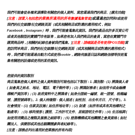
我們可能會從各種來源獲取有關您的個人資料。當您通過我們的商店、[擴充功能]
您的業務所適用的所有
或通過
[
注意：請置入包括
數據蒐集管道
]
您訪問和/或使用
我們的社交媒體/社交網路頁面（或其相關商店或對應的應用程式，例如
Facebook，Instagram）時，我們可能會蒐集此資訊。我們的產品在許多百貨公司
或者其他類型的實體門市有販售，如果您有加入我們商店的會員，當您在實體門市
購買商品時，[相關的紀錄也會被我們蒐集。]
[注意：請確認是否有使用POS功能]
當
您訪問本商店，我們的社交媒體/社交網路頁面（或其相關商店或對應的應用程式）
時，我們還可能通過自動方式或使用cookie，網路伺服器日誌和網路信標等技術蒐
集有關您的設備或使用的某些資訊。
您提供的資訊類別
商店蒐集您個人資料之個人資料類別可能包括以下類別：1. 識別類 - (1) 辨識個人者 
( 如會員之姓名、地址、電話、電子郵件等 )；(2) 辨識財務者 ( 如信用卡或金融機
構帳戶資訊等 )；(3) 政府資料中之辨識者 ( 如身分證統一編號、統一證號、稅籍編
號、護照號碼等 )。2. 個人特徵類 - 個人描述 ( 如性別、出生年月日、尺寸等 )。3.
社會情況 – (1) 住家及設施 ( 如住所地址等 )；(2) 財產（如所有或具有其他權利之
動產等）；(3) 移民情形 ( 護照、工作許可文件、居留證明文件等 )；(4) 生活格調 ( 
如使用消費品之種類及服務之細節等 )；(5) 慈善機構或其他團體之會員資格 ( 如社
團法人、俱樂部或其他志願團體參與者紀錄等 )。
[注意：請務必列出適用於您業務的所有內容]