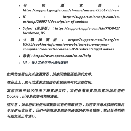
谷歌瀏覽器：
https://support.google.com/chrome/answer/95647?hl=en
IE：https://support.microsoft.com/en-
us/help/260971/description-of-cookies
Safari（桌面版）：https://support.apple.com/kb/PH5042?
locale=en_US
火狐瀏覽器：https://support.mozilla.org/en-
US/kb/cookies-information-websites-store-on-your-
computer?redirectlocale=en-US&redirectslug=Cookies
歌劇：https://www.opera.com/zh-cn/help
[注： 插入其他使用的廣告服務]
如果您使用任何其他瀏覽器，請參閱瀏覽器提供的文件。
在商店上，您可以通過清除緩存來刪除現有的追蹤技術。
當您在未登錄的情況下瀏覽網頁時，我們會蒐集實現流覽功能所需的
Cookie，以便為您提供相關服務。
請注意，如果您拒絕使用或刪除現有的追蹤技術，則需要在每次訪問時親自
更改使用者設置，我們可能無法為您提供優質的使用者體驗，並且某些功能
可能無法正常運行。