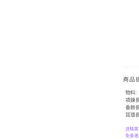
商品
物料
:
項鍊
垂飾
耳環
送精美
免香港