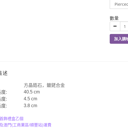
數量
加入購
描述
方晶鋯石，
鍍銠合金
40.5 cm
長度
:
4.5 cm
長度
:
3.8 cm
長度
:
首飾禮盒乙個
(
/
)
及澳門
工商業區
順豐站
運費